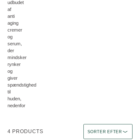
udbudet
af
anti
aging
cremer
og
serum,
der
mindsker
rynker
og
giver
spændstighed
til
huden,
nedenfor
Sorter efter Immediate eff
4 PRODUCTS
SORTER EFTER