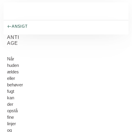
Spring til hovedindhold
ANSIGT
ANTI
AGE
Når
huden
ældes
eller
behøver
fugt
kan
der
opstå
fine
linjer
og