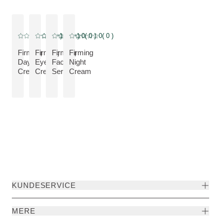
0
( 0 )
0
( 0 )
0
( 0 )
0
( 0 )
Current rating: 0 out of 5 stars rated by 0 customers
Current rating: 0 out of 5 stars rated by 0 customers
Current rating: 0 out of 5 stars rated by 0 customers
Current rating: 0 out of 5 stars rated by 0 customers
Firming
Firming
Firming
Firming
Day
Eye
Face
Night
VIS PRODUKT:
VIS PRODUKT:
VIS PRODUKT:
VIS PRODUKT:
Cream
Cream
Serum
Cream
KUNDESERVICE
MERE