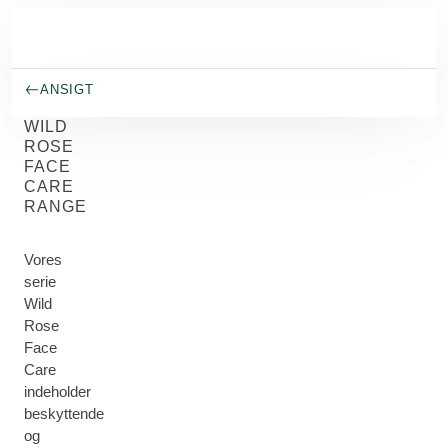
Spring til hovedindhold
ANSIGT
WILD
ROSE
FACE
CARE
RANGE
Vores
serie
Wild
Rose
Face
Care
indeholder
beskyttende
og