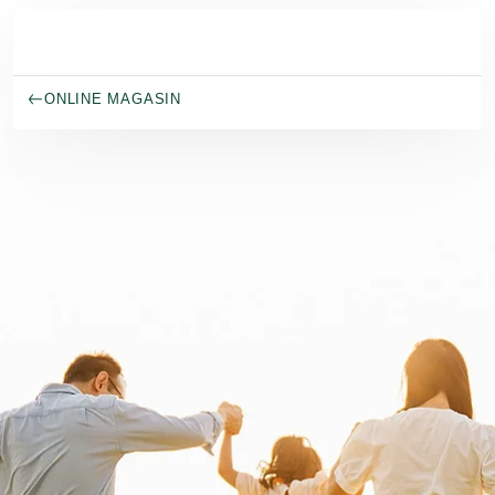
Spring til hovedindhold
ONLINE MAGASIN