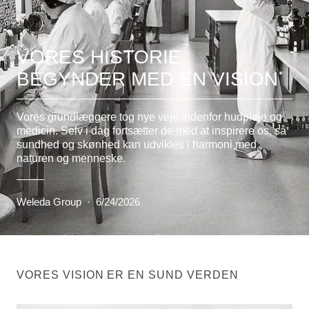
VORES HISTORIE
BEGYNDER MED EN VISION
Vores grundlæggere tog nye veje indenfor hudpleje og
medicin. Selv i dag fortsætter de med at inspirere os, så
sundhed og skønhed kan udvikles i harmoni med
naturen og menneske.
Weleda Group
·
6/24/2026
VORES VISION ER EN SUND VERDEN