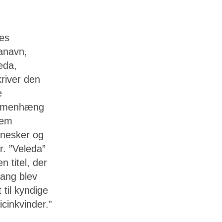
es
anavn,
eda,
river den
e
menhæng
lem
nesker og
r. ”Veleda”
en titel, der
ang blev
t til kyndige
cinkvinder.”