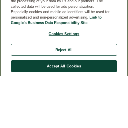
the processing of your data by us and our partners. The
Please read the details and agree to use the service to
collected data will be used for ads personalization.
watch this video
Especially cookies and mobile ad identifiers will be used for
KUNDESERVICE
personalized and non-personalized advertising.
Link to
Cookie Settings
Accept
Google's Business Data Responsibility Site
MERE
Cookies Settings
LEGAL
Reject All
EKSTRA
Accept All Cookies
Land
© Weleda 2026