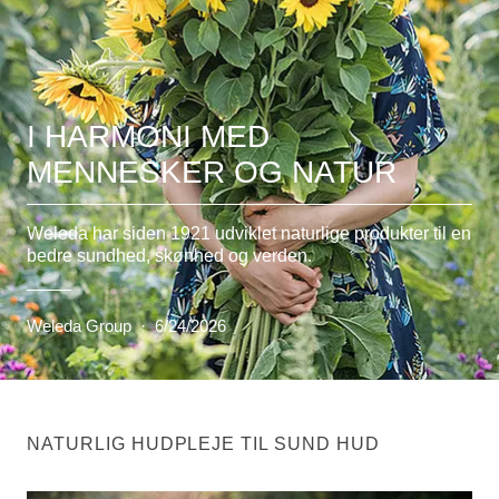
I HARMONI MED
MENNESKER OG NATUR
Weleda har siden 1921 udviklet naturlige produkter til en
bedre sundhed, skønhed og verden.
Weleda Group
·
6/24/2026
NATURLIG HUDPLEJE TIL SUND HUD