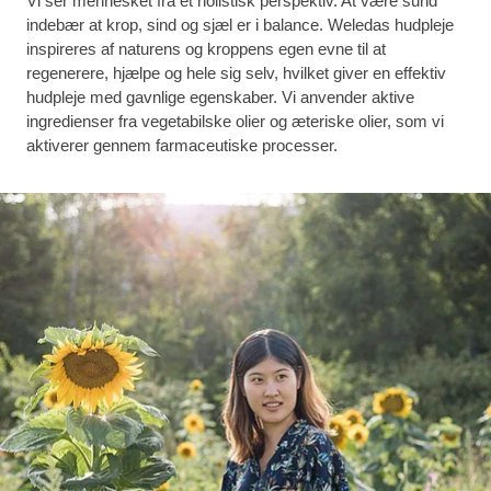
Vi ser mennesket fra et holistisk perspektiv. At være sund
indebær at krop, sind og sjæl er i balance. Weledas hudpleje
inspireres af naturens og kroppens egen evne til at
regenerere, hjælpe og hele sig selv, hvilket giver en effektiv
hudpleje med gavnlige egenskaber. Vi anvender aktive
ingredienser fra vegetabilske olier og æteriske olier, som vi
aktiverer gennem farmaceutiske processer.