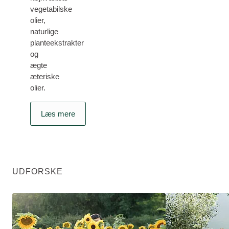
vegetabilske
olier,
naturlige
planteekstrakter
og
ægte
æteriske
olier.
Læs mere
UDFORSKE