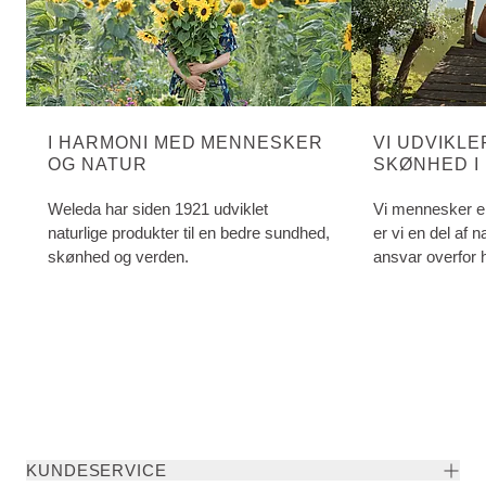
I HARMONI MED MENNESKER
VI UDVIKL
OG NATUR
SKØNHED I
NATUREN 
Weleda har siden 1921 udviklet
Vi mennesker e
naturlige produkter til en bedre sundhed,
er vi en del af n
skønhed og verden.
ansvar overfor h
har formuleret 
principper ud fr
principper.
KUNDESERVICE