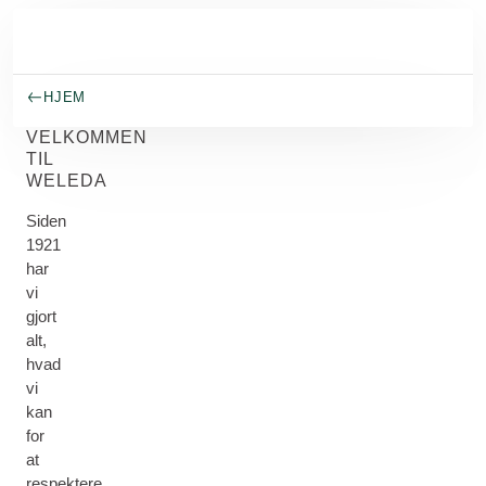
Spring til hovedindhold
HJEM
VELKOMMEN
TIL
WELEDA
Siden
1921
har
vi
gjort
alt,
hvad
vi
kan
for
at
respektere,