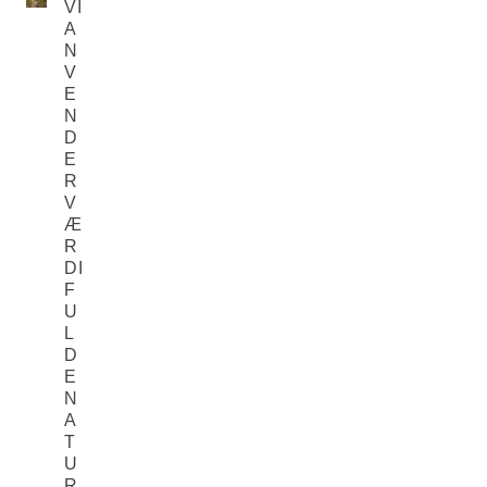
VI
A
N
V
E
N
D
E
R
V
Æ
R
DI
F
U
L
D
E
N
A
T
U
R