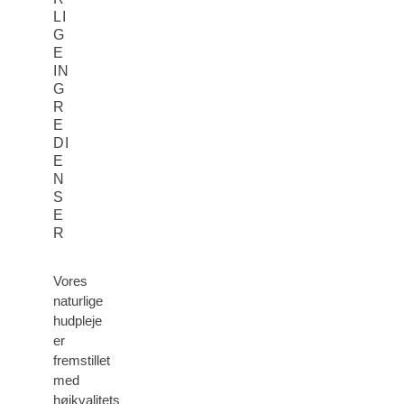
LI
G
E
IN
G
R
E
DI
E
N
S
E
R
Vores
naturlige
hudpleje
er
fremstillet
med
højkvalitets