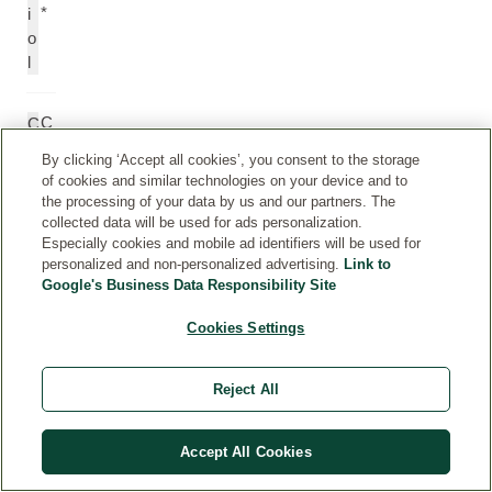
*
i
o
l
C
C
itr
it
By clicking ‘Accept all cookies’, you consent to the storage
al
r
of cookies and similar technologies on your device and to
*
a
the processing of your data by us and our partners. The
l
collected data will be used for ads personalization.
Especially cookies and mobile ad identifiers will be used for
personalized and non-personalized advertising.
Link to
K
C
Google's Business Data Responsibility Site
u
o
m
Cookies Settings
u
ar
m
in
a
Reject All
*
ri
n
*
Accept All Cookies