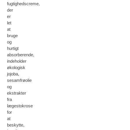
fugtighedscreme,
der
er
let
at
bruge
og
hurtigt
absorberende,
indeholder
økologisk
jojoba,
sesamfrøolie
og
ekstrakter
fra
lægestokrose
for
at
beskytte,