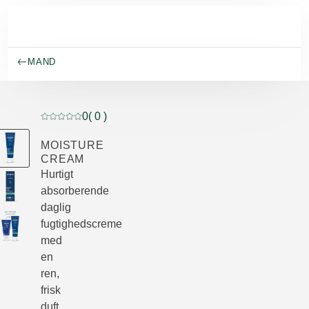
Spring til hovedindhold
MAND
0
( 0 )
Current rating: 0 out of 5 stars rated by 0 customers
MOISTURE
CREAM
Hurtigt
absorberende
daglig
fugtighedscreme
med
en
ren,
frisk
duft.