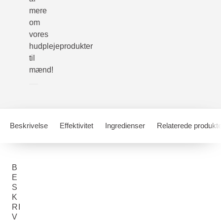
mere
om
vores
hudplejeprodukter
til
mænd!
Beskrivelse
Effektivitet
Ingredienser
Relaterede produkt
B
E
S
K
RI
V