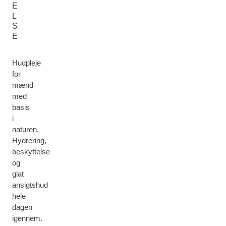
E
L
S
E
Hudpleje
for
mænd
med
basis
i
naturen.
Hydrering,
beskyttelse
og
glat
ansigtshud
hele
dagen
igennem.