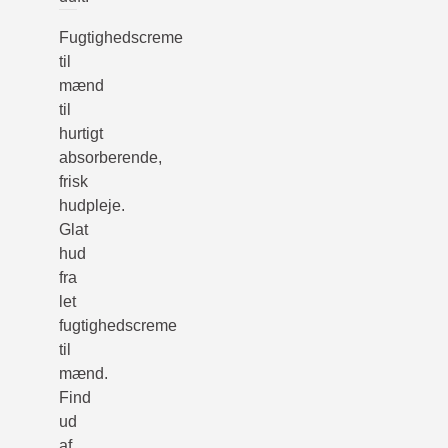
Fugtighedscreme
til
mænd
til
hurtigt
absorberende,
frisk
hudpleje.
Glat
hud
fra
let
fugtighedscreme
til
mænd.
Find
ud
af