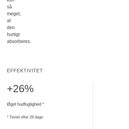
så
meget,
at
den
hurtigt
absorberes.
EFFEKTIVITET
+26%
Øget hudfugtighed. Testet efter 28 dage
Øget hudfugtighed *
* Testet efter 28 dage