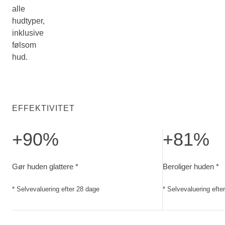
alle
hudtyper,
inklusive
følsom
hud.
EFFEKTIVITET
+90%
+81%
Gør huden glattere. Selvevaluering efter 28 dage
Beroliger huden. 
Gør huden glattere *
Beroliger huden *
* Selvevaluering efter 28 dage
* Selvevaluering efte