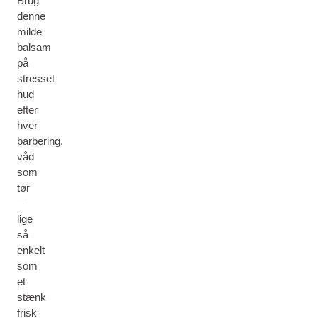
Brug
denne
milde
balsam
på
stresset
hud
efter
hver
barbering,
våd
som
tør
–
lige
så
enkelt
som
et
stænk
frisk