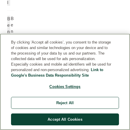
l
B
B
e
e
n
n
s
z
By clicking ‘Accept all cookies’, you consent to the storage
yl
y
of cookies and similar technologies on your device and to
b
l
the processing of your data by us and our partners. The
e
B
collected data will be used for ads personalization.
n
e
Especially cookies and mobile ad identifiers will be used for
s
n
personalized and non-personalized advertising.
Link to
Google's Business Data Responsibility Site
o
z
at
o
Cookies Settings
*
a
t
e
Reject All
G
G
Accept All Cookies
er
e