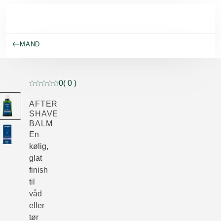
Spring til hovedindhold
MAND
0
( 0 )
Current rating: 0 out of 5 stars rated by 0 customers
AFTER
SHAVE
BALM
En
kølig,
glat
finish
til
våd
eller
tør