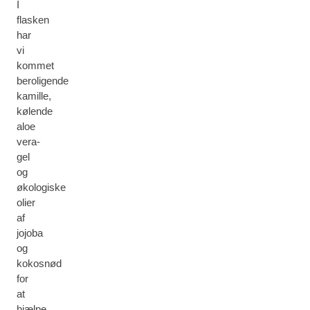
I
flasken
har
vi
kommet
beroligende
kamille,
kølende
aloe
vera-
gel
og
økologiske
olier
af
jojoba
og
kokosnød
for
at
hjælpe