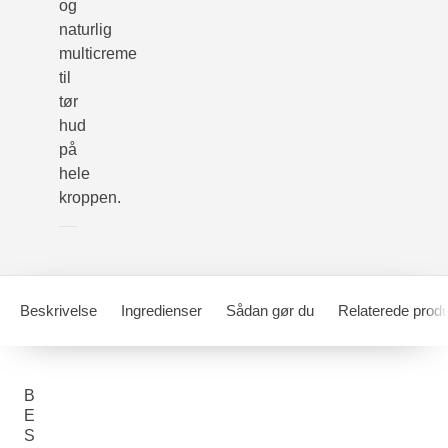
og
naturlig
multicreme
til
tør
hud
på
hele
kroppen.
Beskrivelse
Ingredienser
Sådan gør du
Relaterede produ
B
E
S