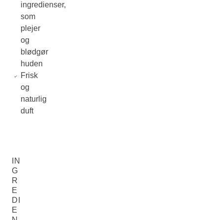
ingredienser,
som
plejer
og
blødgør
huden
Frisk
og
naturlig
duft
IN
G
R
E
DI
E
N