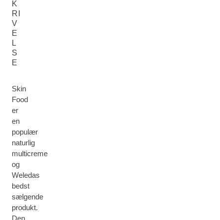
K
RI
V
E
L
S
E
Skin
Food
er
en
populær
naturlig
multicreme
og
Weledas
bedst
sælgende
produkt.
Den