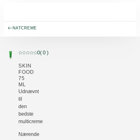
Spring til hovedindhold
NATCREME
0
( 0 )
Current rating: 0 out of 5 stars rated by 0 customers
SKIN
FOOD
75
ML
Udnævnt
til
den
bedste
multicreme
Nærende