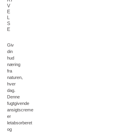
V
E
L
S
E
Giv
din
hud
næring
fra
naturen,
hver
dag.
Denne
fugtgivende
ansigtscreme
er
letabsorberet
og