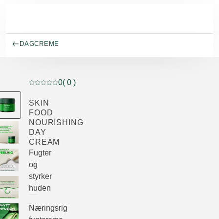
Spring til hovedindhold
DAGCREME
0
( 0 )
Current rating: 0 out of 5 stars rated by 0 customers
SKIN
FOOD
NOURISHING
DAY
CREAM
Fugter
og
styrker
huden
Næringsrig