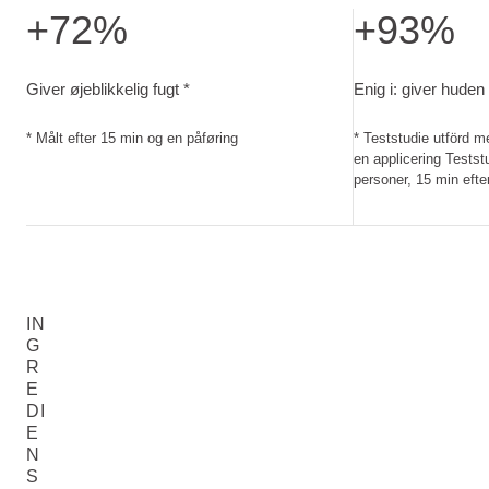
+72%
+93%
Giver øjeblikkelig fugt. Målt efter 15 min og en påføring
Enig i: giver hud
Giver øjeblikkelig fugt *
Enig i: giver huden
* Målt efter 15 min og en påføring
* Teststudie utförd m
en applicering Testst
personer, 15 min efte
IN
G
R
E
DI
E
N
S