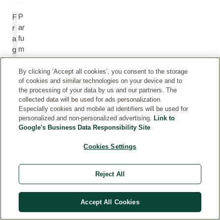
P
F
ar
r
fu
a
m
g
e
r
a
By clicking ‘Accept all cookies’, you consent to the storage
of cookies and similar technologies on your device and to
n
the processing of your data by us and our partners. The
c
collected data will be used for ads personalization.
e
Especially cookies and mobile ad identifiers will be used for
(
personalized and non-personalized advertising.
Link to
P
Google's Business Data Responsibility Site
a
rf
Cookies Settings
u
m
Reject All
)
Accept All Cookies
Li
L
m
i