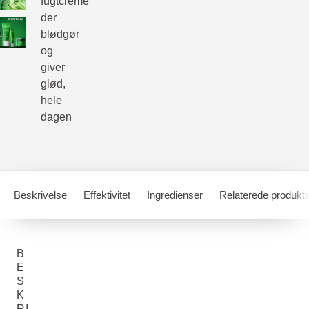
fugtcreme
der
blødgør
og
giver
glød,
hele
dagen
Beskrivelse
Effektivitet
Ingredienser
Relaterede produkt
B
E
S
K
RI