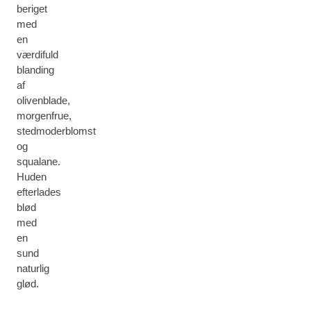
beriget
med
en
værdifuld
blanding
af
olivenblade,
morgenfrue,
stedmoderblomst
og
squalane.
Huden
efterlades
blød
med
en
sund
naturlig
glød.