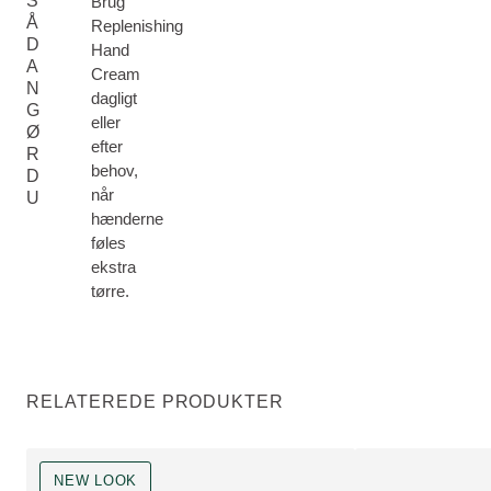
S
Brug
Å
Replenishing
D
Hand
A
Cream
N
dagligt
G
eller
Ø
efter
R
behov,
D
når
U
hænderne
føles
ekstra
tørre.
RELATEREDE PRODUKTER
NEW LOOK