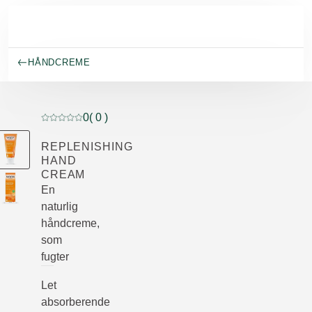
Spring til hovedindhold
HÅNDCREME
0
( 0 )
Current rating: 0 out of 5 stars rated by 0 customers
REPLENISHING
HAND
CREAM
En
naturlig
håndcreme,
som
fugter
Let
absorberende