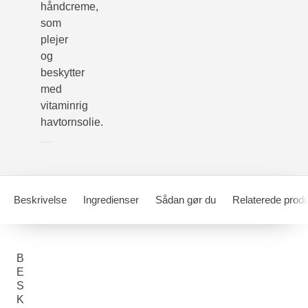
håndcreme,
som
plejer
og
beskytter
med
vitaminrig
havtornsolie.
Beskrivelse
Ingredienser
Sådan gør du
Relaterede produ
B
E
S
K