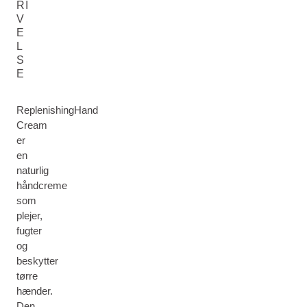
RI
V
E
L
S
E
ReplenishingHand
Cream
er
en
naturlig
håndcreme
som
plejer,
fugter
og
beskytter
tørre
hænder.
Den