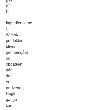
ol
s
*
o
l
Ingredienserne
i
Weledas
produkter
bliver
gennemgået
og
opdateret,
når
det
er
nødvendigt.
Nogle
gange
kan