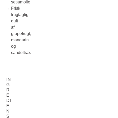
sesamolie
Frisk
frugtagtig
duft
af
grapefrugt,
mandarin
og
sandeltræ.
IN
G
R
E
DI
E
N
S