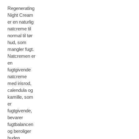
Regenerating
Night Cream
er en naturlig
natcreme til
normal til tør
hud, som
mangler fugt.
Natcremen er
en
fugtgivende
natcreme
med irisrod,
calendula og
kamille, som
er
fugtgivende,
bevarer
fugtbalancen
og beroliger
huden.