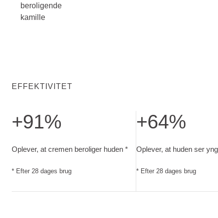
beroligende
kamille
EFFEKTIVITET
+91%
+64%
Oplever, at cremen beroliger huden. Efter 28 dages brug
Oplever, at huden ser y
Oplever, at cremen beroliger huden *
Oplever, at huden ser yng
* Efter 28 dages brug
* Efter 28 dages brug