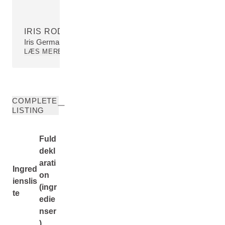
IRIS ROD EKSTRAKT
Iris Germanica Root Extract
LÆS MERE
COMPLETE
LISTING
Fuld
dekl
arati
Ingred
on
ienslis
(ingr
te
edie
nser
)