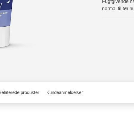
Fugtgivende na
normal til tør h
Relaterede produkter
Kundeanmeldelser