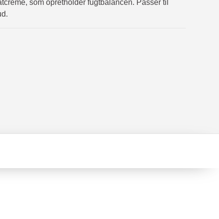
tcreme, som opretholder fugtbalancen. Passer til
ud.