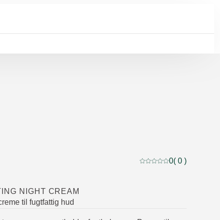
0
( 0 )
Current rating: 0 out of
ING NIGHT CREAM
reme til fugtfattig hud