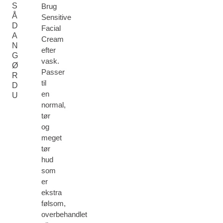
S
Brug
Å
Sensitive
D
Facial
A
Cream
N
efter
G
vask.
Ø
Passer
R
til
D
en
U
normal,
tør
og
meget
tør
hud
som
er
ekstra
følsom,
overbehandlet