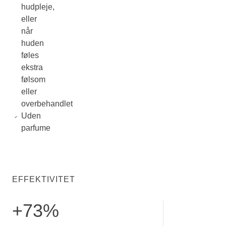
hudpleje,
eller
når
huden
føles
ekstra
følsom
eller
overbehandlet
Uden
parfume
EFFEKTIVITET
+73%
Oplever, at den lindrer hudirritation. Ifølge testpersoner efte