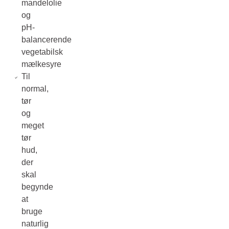
mandelolie
og
pH-
balancerende
vegetabilsk
mælkesyre
Til
normal,
tør
og
meget
tør
hud,
der
skal
begynde
at
bruge
naturlig