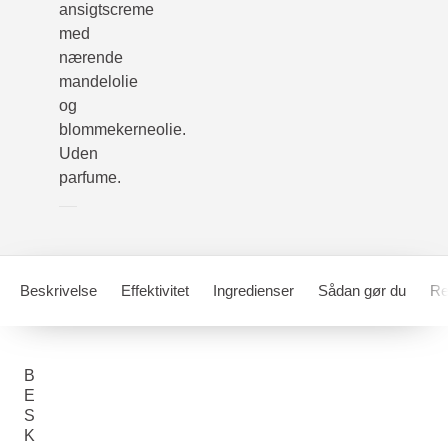
ansigtscreme
med
nærende
mandelolie
og
blommekerneolie.
Uden
parfume.
Beskrivelse
Effektivitet
Ingredienser
Sådan gør du
Re
B
E
S
K