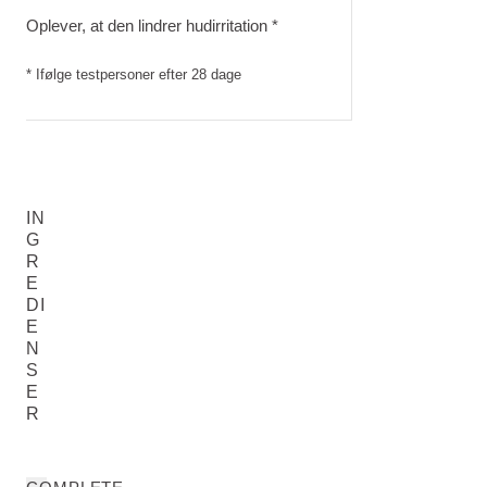
Oplever, at den lindrer hudirritation *
* Ifølge testpersoner efter 28 dage
IN
G
R
E
DI
E
N
S
E
R