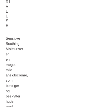
RI
V
E
L
S
E
Sensitive
Soothing
Moisturiser
er
en
meget
mild
ansigtscreme,
som
beroliger
og
beskytter
huden
mod