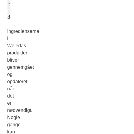
c
i
d
Ingredienserne
i
Weledas
produkter
bliver
gennemgået
og
opdateret,
når
det
er
nødvendigt.
Nogle
gange
kan