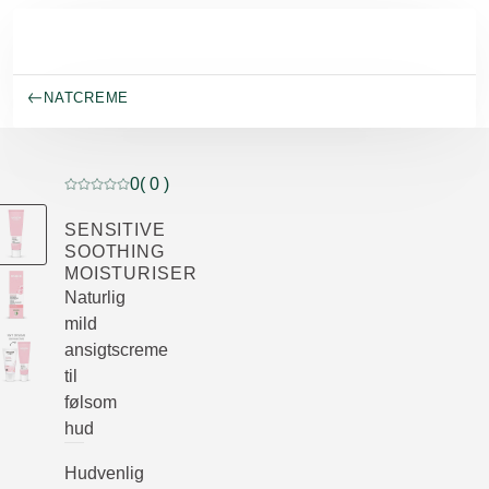
Spring til hovedindhold
NATCREME
0
( 0 )
Current rating: 0 out of 5 stars rated by 0 customers
SENSITIVE
SOOTHING
MOISTURISER
Naturlig
mild
ansigtscreme
til
følsom
hud
Hudvenlig