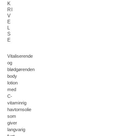
K
RI
V
E
L
S
E
Vitaliserende
og
blødgørenden
body
lotion
med
C-
vitaminrig
havtornsolie
som
giver
langvarig