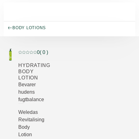
Spring til hovedindhold
BODY LOTIONS
0
( 0 )
Current rating: 0 out of 5 stars rated by 0 customers
HYDRATING
BODY
LOTION
Bevarer
hudens
fugtbalance
Weledas
Revitalising
Body
Lotion