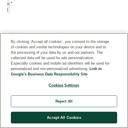
*
o
l
*
Økologisk
By clicking ‘Accept all cookies’, you consent to the storage
of cookies and similar technologies on your device and to
ingrediens
the processing of your data by us and our partners. The
Ingredienserne
collected data will be used for ads personalization.
Especially cookies and mobile ad identifiers will be used for
i
personalized and non-personalized advertising.
Link to
Weledas
Google's Business Data Responsibility Site
produkter
bliver
Cookies Settings
gennemgået
og
Reject All
opdateret,
når
Accept All Cookies
det
er