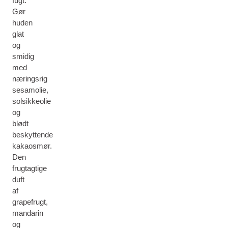
fugt.
Gør
huden
glat
og
smidig
med
næringsrig
sesamolie,
solsikkeolie
og
blødt
beskyttende
kakaosmør.
Den
frugtagtige
duft
af
grapefrugt,
mandarin
og