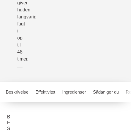
giver
huden
langvarig
fugt
i
op
til
48
timer.
Beskrivelse
Effektivitet
Ingredienser
Sådan gør du
Re
B
E
S