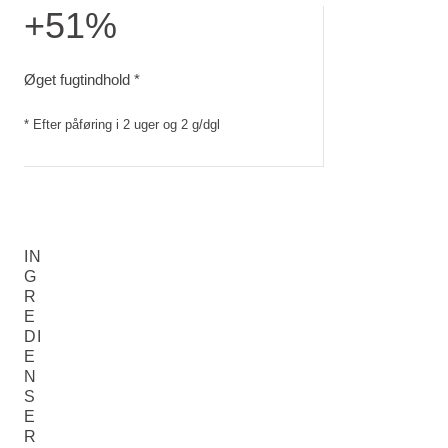
+51%
Øget fugtindhold. Efter påføring i 2 uger og 2 g/dgl
Øget fugtindhold *
* Efter påføring i 2 uger og 2 g/dgl
IN
G
R
E
DI
E
N
S
E
R