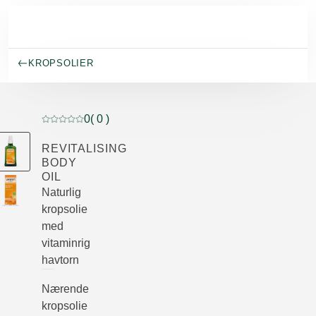
Spring til hovedindhold
KROPSOLIER
0
( 0 )
Current rating: 0 out of 5 stars rated by 0 customers
REVITALISING
BODY
OIL
Naturlig
kropsolie
med
vitaminrig
havtorn
Nærende
kropsolie