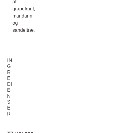
af
grapefrugt,
mandarin
og
sandeltræ.
IN
G
R
E
DI
E
N
S
E
R