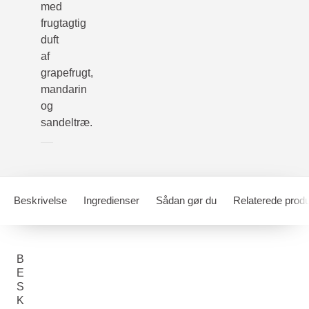
med
frugtagtig
duft
af
grapefrugt,
mandarin
og
sandeltræ.
Beskrivelse
Ingredienser
Sådan gør du
Relaterede produ
B
E
S
K