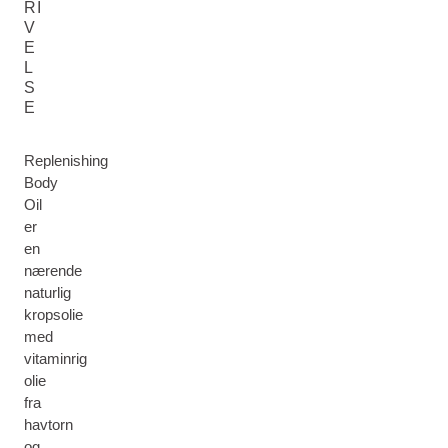
RI
V
E
L
S
E
Replenishing
Body
Oil
er
en
nærende
naturlig
kropsolie
med
vitaminrig
olie
fra
havtorn
og