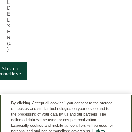
L
D
E
L
S
E
R
(0
)
Skriv en
anmeldelse
By clicking ‘Accept all cookies’, you consent to the storage
of cookies and similar technologies on your device and to
the processing of your data by us and our partners. The
collected data will be used for ads personalization.
Especially cookies and mobile ad identifiers will be used for
KUNDESERVICE
personalized and non-personalized advertising.
Link to