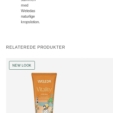
med
Weledas
naturlige
kropslotion.
RELATEREDE PRODUKTER
NEW LOOK