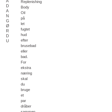
Å
Replenishing
D
Body
A
Oil
N
på
G
let
Ø
fugtet
R
hud
D
efter
U
brusebad
eller
bad.
For
ekstra
næring
skal
du
bruge
et
par
dråber
sammen