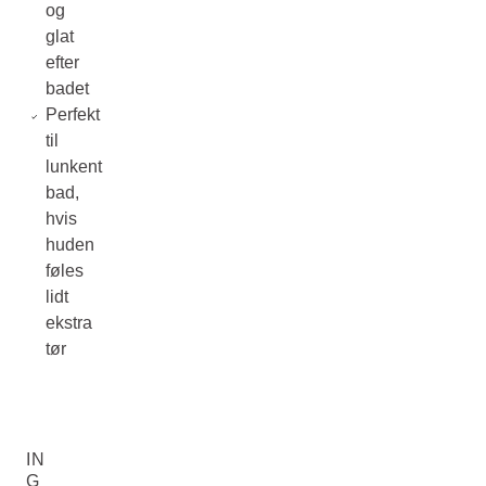
og
glat
efter
badet
Perfekt
til
lunkent
bad,
hvis
huden
føles
lidt
ekstra
tør
IN
G