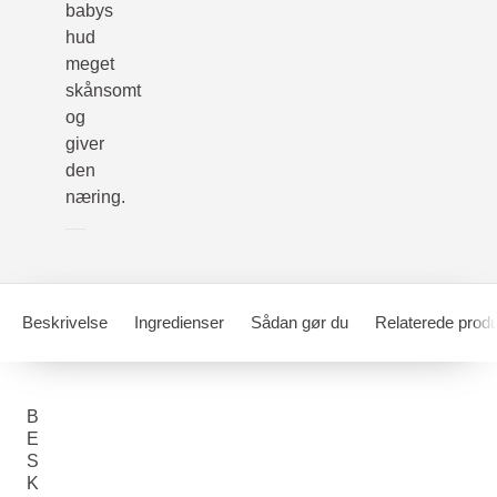
babys
hud
meget
skånsomt
og
giver
den
næring.
Beskrivelse
Ingredienser
Sådan gør du
Relaterede produ
B
E
S
K