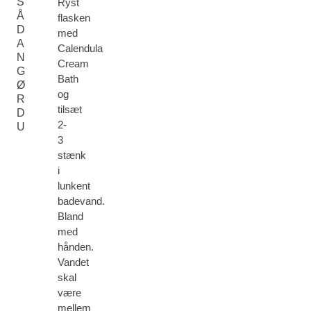
S
Ryst
Å
flasken
D
med
A
Calendula
N
Cream
G
Bath
Ø
og
R
tilsæt
D
2-
U
3
stænk
i
lunkent
badevand.
Bland
med
hånden.
Vandet
skal
være
mellem