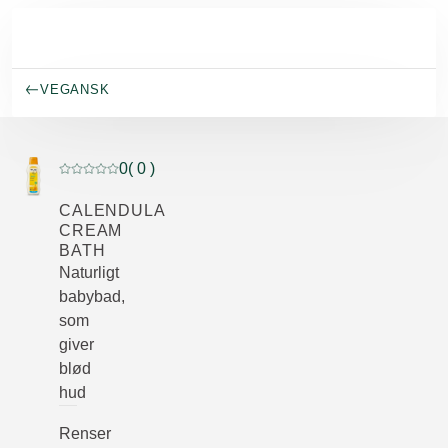
Spring til hovedindhold
VEGANSK
0
( 0 )
Current rating: 0 out of 5 stars rated by 0 customers
CALENDULA
CREAM
BATH
Naturligt
babybad,
som
giver
blød
hud
Renser