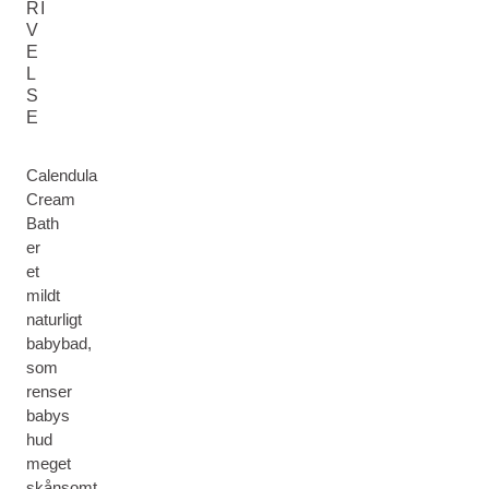
RI
V
E
L
S
E
Calendula
Cream
Bath
er
et
mildt
naturligt
babybad,
som
renser
babys
hud
meget
skånsomt.