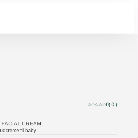
0
( 0 )
Current rating: 0 out of
 FACIAL CREAM
udcreme til baby