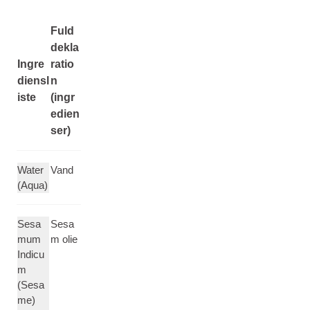
Fuld
dekla
Ingre
ratio
diensl
n
iste
(ingr
edien
ser)
Water
Vand
(Aqua)
Sesa
Sesa
mum
m olie
Indicu
m
(Sesa
me)