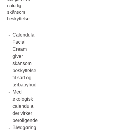
naturlig
skånsom
beskyttelse.
Calendula
Facial
Cream
giver
skånsom
beskyttelse
til sart og
tørbabyhud
Med
økologisk
calendula,
der virker
beroligende
Blødgøring