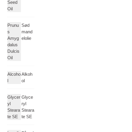
Seed
Oil
Prunu
Sød
s
mand
Amyg
elolie
dalus
Dulcis
Oil
Alcoho
Alkoh
l
ol
Glycer
Glyce
yl
ryl
Steara
Steara
te SE
te SE