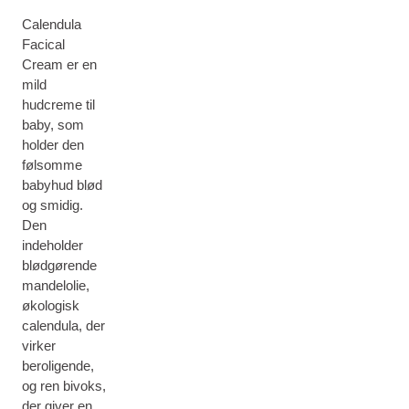
Calendula
Facical
Cream er en
mild
hudcreme til
baby, som
holder den
følsomme
babyhud blød
og smidig.
Den
indeholder
blødgørende
mandelolie,
økologisk
calendula, der
virker
beroligende,
og ren bivoks,
der giver en