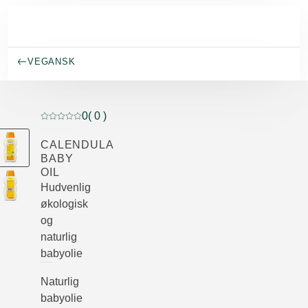
Spring til hovedindhold
VEGANSK
0
( 0 )
Current rating: 0 out of 5 stars rated by 0 customers
CALENDULA
BABY
OIL
Hudvenlig
økologisk
og
naturlig
babyolie
Naturlig
babyolie