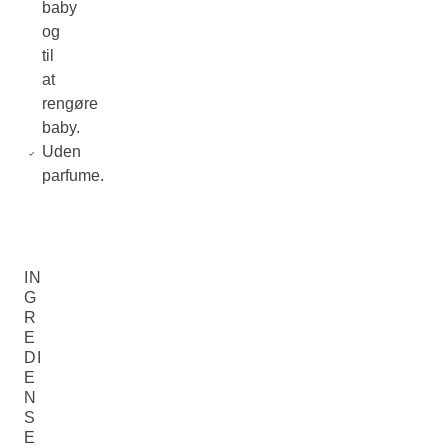
baby
og
til
at
rengøre
baby.
Uden
parfume.
IN
G
R
E
DI
E
N
S
E