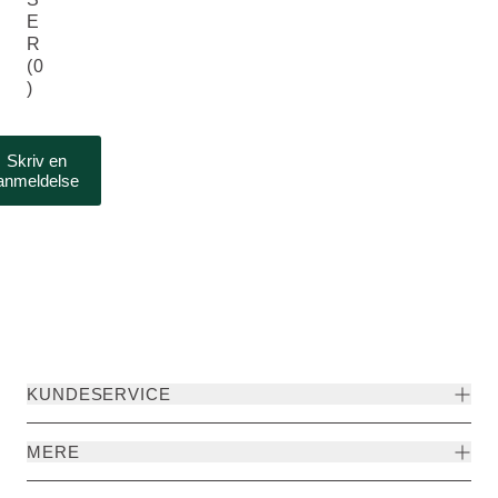
E
R
(0
)
Skriv en
anmeldelse
KUNDESERVICE
MERE