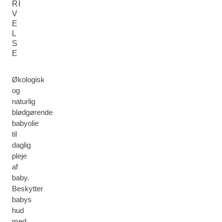
RI
V
E
L
S
E
Økologisk
og
naturlig
blødgørende
babyolie
til
daglig
pleje
af
baby.
Beskytter
babys
hud
med