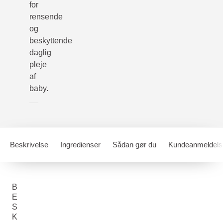
for
rensende
og
beskyttende
daglig
pleje
af
baby.
Beskrivelse
Ingredienser
Sådan gør du
Kundeanmeldels
B
E
S
K