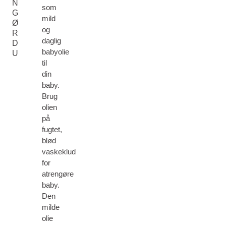
N
som
G
mild
Ø
og
R
daglig
D
babyolie
U
til
din
baby.
Brug
olien
på
fugtet,
blød
vaskeklud
for
atrengøre
baby.
Den
milde
olie