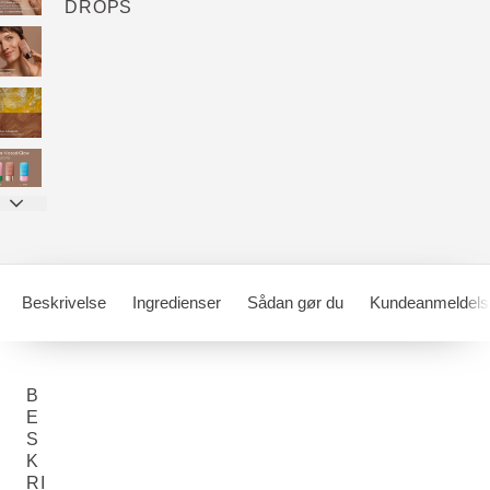
DROPS
Beskrivelse
Ingredienser
Sådan gør du
Kundeanmeldels
B
E
S
K
RI