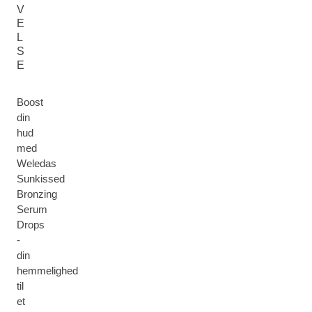
V
E
L
S
E
Boost
din
hud
med
Weledas
Sunkissed
Bronzing
Serum
Drops
-
din
hemmelighed
til
et