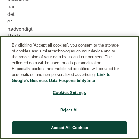
når
det
er
nødvendigt.
Nogle
gange
By clicking ‘Accept all cookies’, you consent to the storage
kan
of cookies and similar technologies on your device and to
the processing of your data by us and our partners. The
oplysningerne
collected data will be used for ads personalization.
på
Especially cookies and mobile ad identifiers will be used for
nettet
personalized and non-personalized advertising.
Link to
Google's Business Data Responsibility Site
være
lidt
Cookies Settings
anderledes
end
Reject All
dem,
der
står
Accept All Cookies
på