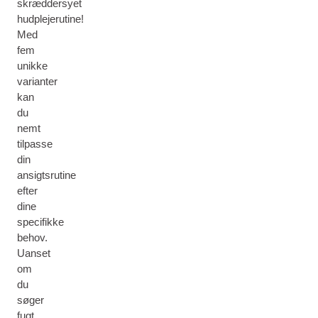
skræddersyet
hudplejerutine!
Med
fem
unikke
varianter
kan
du
nemt
tilpasse
din
ansigtsrutine
efter
dine
specifikke
behov.
Uanset
om
du
søger
fugt,