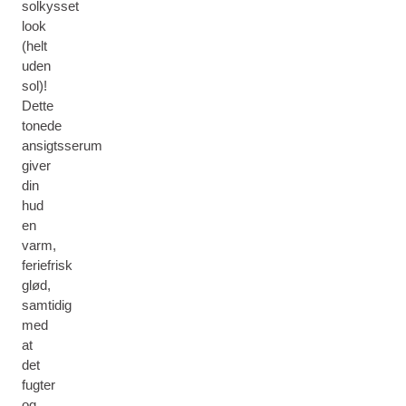
solkysset
look
(helt
uden
sol)!
Dette
tonede
ansigtsserum
giver
din
hud
en
varm,
feriefrisk
glød,
samtidig
med
at
det
fugter
og