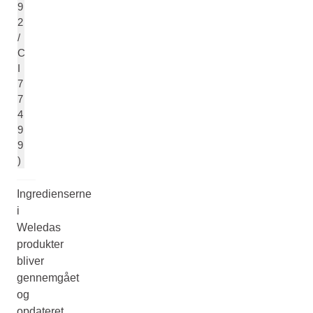
9
2
/
C
I
7
7
4
9
9
)
Ingredienserne
i
Weledas
produkter
bliver
gennemgået
og
opdateret,