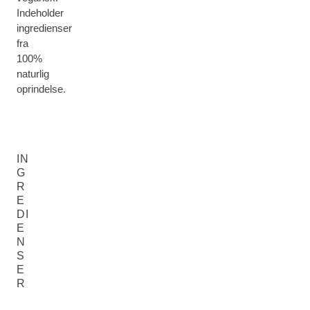
Indeholder
ingredienser
fra
100%
naturlig
oprindelse.
IN
G
R
E
DI
E
N
S
E
R