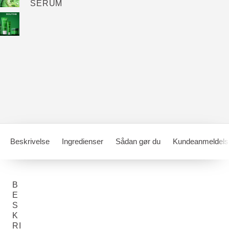
SERUM
Beskrivelse
Ingredienser
Sådan gør du
Kundeanmeldels
B
E
S
K
RI