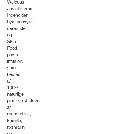
Weledas
ansigtsserum.
Indeholder
hyaluronsyre,
ceramider
og
Skin
Food
phyto
infusion,
som
består
af
100%
naturlige
planteekstrakter
af
morgenfrue,
kamille,
rosmarin
og