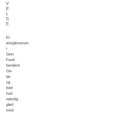
V
E
L
S
E
Et
ansigtsserum
i
Skin
Food
familien!
Giv
tør
og
træt
hud
naturlig
glød
med