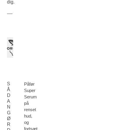
dig.
S
Påfør
Å
Super
D
Serum
A
på
N
renset
G
hud,
Ø
og
R
fortsæt