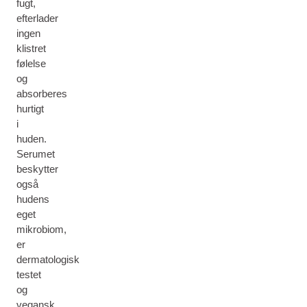
fugt,
efterlader
ingen
klistret
følelse
og
absorberes
hurtigt
i
huden.
Serumet
beskytter
også
hudens
eget
mikrobiom,
er
dermatologisk
testet
og
vegansk.