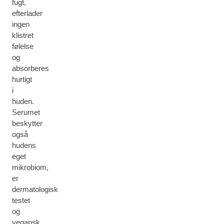
fugt,
efterlader
ingen
klistret
følelse
og
absorberes
hurtigt
i
huden.
Serumet
beskytter
også
hudens
eget
mikrobiom,
er
dermatologisk
testet
og
vegansk.