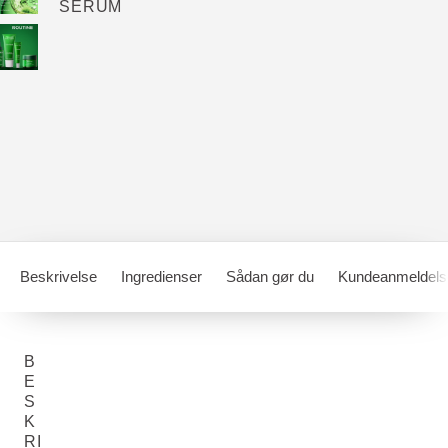
SERUM
Beskrivelse
Ingredienser
Sådan gør du
Kundeanmeldels
B
E
S
K
RI