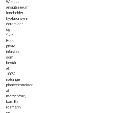
Weledas
ansigtsserum.
Indeholder
hyaluronsyre,
ceramider
og
Skin
Food
phyto
infusion,
som
består
af
100%
naturlige
planteekstrakter
af
morgenfrue,
kamille,
rosmarin
og