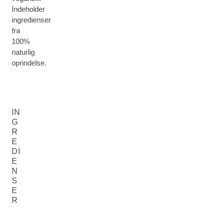
Indeholder
ingredienser
fra
100%
naturlig
oprindelse.
IN
G
R
E
DI
E
N
S
E
R