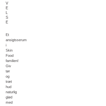
V
E
L
S
E
Et
ansigtsserum
i
Skin
Food
familien!
Giv
tør
og
træt
hud
naturlig
glød
med