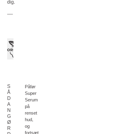
dig.
S
Påfør
Å
Super
D
Serum
A
på
N
renset
G
hud,
Ø
og
R
fortsæt