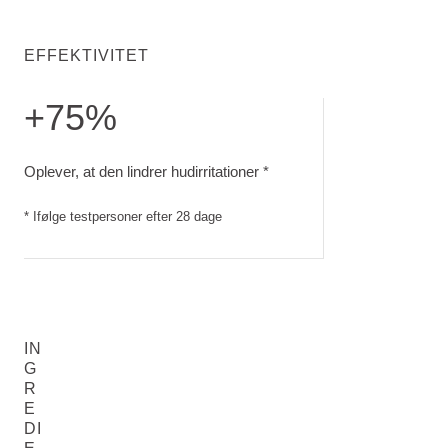
EFFEKTIVITET
+75%
Oplever, at den lindrer hudirritationer. Ifølge testpersoner ef
Oplever, at den lindrer hudirritationer *
* Ifølge testpersoner efter 28 dage
IN
G
R
E
DI