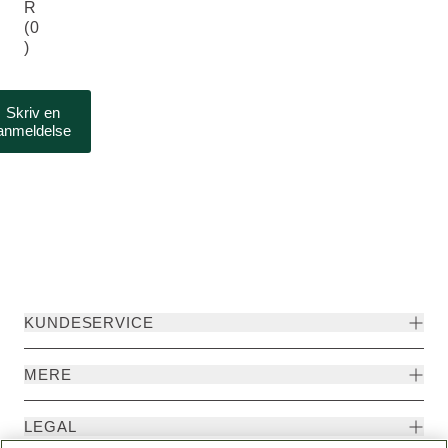
R
(0
)
Skriv en
anmeldelse
KUNDESERVICE
MERE
LEGAL