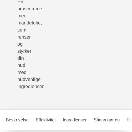
En
brusecreme
med
mandelolie,
som
renser
og
styrker
din
hud
med
hudvenlige
ingredienser.
Beskrivelse
Effektivitet
Ingredienser
Sådan gør du
Re