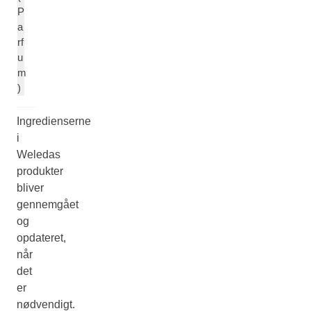
P
a
rf
u
m
)
Ingredienserne
i
Weledas
produkter
bliver
gennemgået
og
opdateret,
når
det
er
nødvendigt.