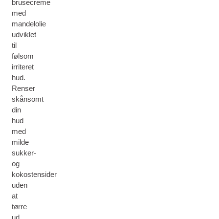
brusecreme
med
mandelolie
udviklet
til
følsom
irriteret
hud.
Renser
skånsomt
din
hud
med
milde
sukker-
og
kokostensider
uden
at
tørre
ud.