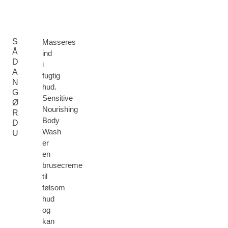
S
Masseres
Å
ind
D
i
A
fugtig
N
hud.
G
Sensitive
Ø
Nourishing
R
Body
D
Wash
U
er
en
brusecreme
til
følsom
hud
og
kan