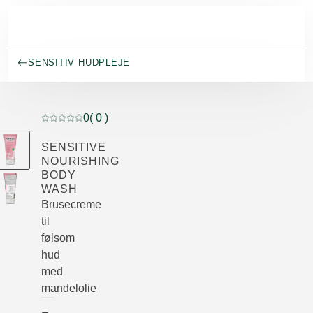
Spring til hovedindhold
SENSITIV HUDPLEJE
0
( 0 )
Current rating: 0 out of 5 stars rated by 0 customers
SENSITIVE
NOURISHING
BODY
WASH
Brusecreme
til
følsom
hud
med
mandelolie