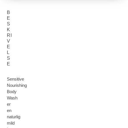
B
E
S
K
RI
V
E
L
S
E
Sensitive
Nourishing
Body
Wash
er
en
naturlig
mild