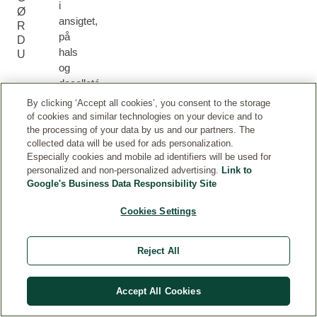
i
Ø
ansigtet,
R
på
D
hals
U
og
decolleté
før
By clicking ‘Accept all cookies’, you consent to the storage
dag-
of cookies and similar technologies on your device and to
eller
the processing of your data by us and our partners. The
collected data will be used for ads personalization.
natcreme.
Especially cookies and mobile ad identifiers will be used for
personalized and non-personalized advertising.
Link to
Google's Business Data Responsibility Site
Cookies Settings
RELATEREDE PRODUKTER
Reject All
Accept All Cookies