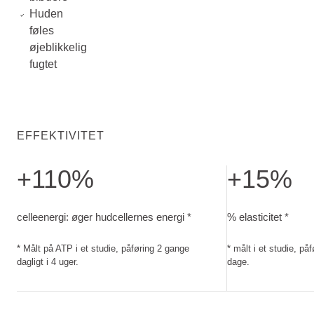
Huden
føles
øjeblikkelig
fugtet
EFFEKTIVITET
+110%
+15%
celleenergi: øger hudcellernes energi. Målt på ATP i et studi
% elasticitet. mål
celleenergi: øger hudcellernes energi *
% elasticitet *
* Målt på ATP i et studie, påføring 2 gange
* målt i et studie, på
dagligt i 4 uger.
dage.