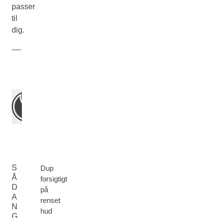
passer
til
dig.
S
Dup
Å
forsigtigt
D
på
A
renset
N
hud
G