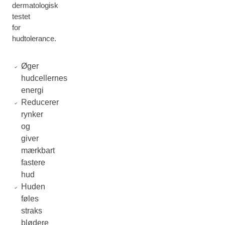
dermatologisk
testet
for
hudtolerance.
Øger
hudcellernes
energi
Reducerer
rynker
og
giver
mærkbart
fastere
hud
Huden
føles
straks
blødere