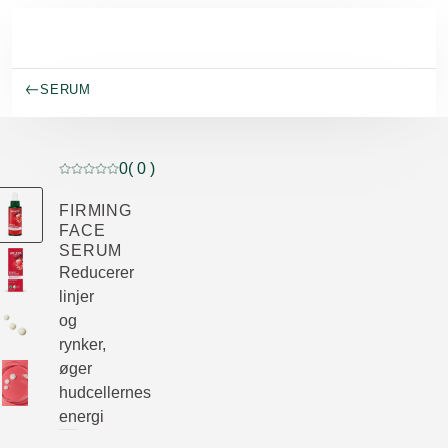
Spring til hovedindhold
SERUM
0
( 0 )
Current rating: 0 out of 5 stars rated by 0 customers
FIRMING
FACE
SERUM
Reducerer
linjer
og
rynker,
øger
hudcellernes
energi