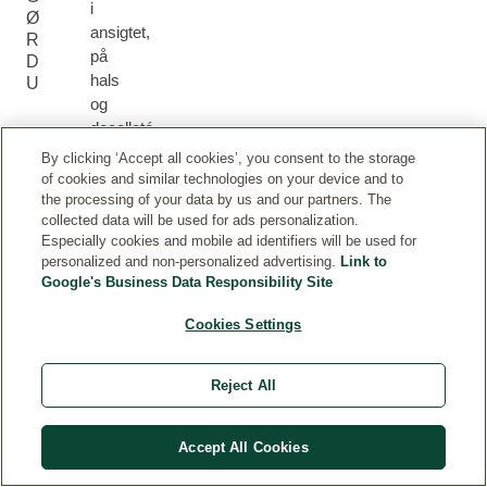
i
Ø
ansigtet,
R
på
D
hals
U
og
decolleté
før
By clicking ‘Accept all cookies’, you consent to the storage
dag-
of cookies and similar technologies on your device and to
eller
the processing of your data by us and our partners. The
collected data will be used for ads personalization.
natcreme.
Especially cookies and mobile ad identifiers will be used for
personalized and non-personalized advertising.
Link to
Google's Business Data Responsibility Site
Cookies Settings
RELATEREDE PRODUKTER
Reject All
Accept All Cookies