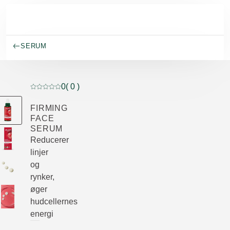
Spring til hovedindhold
SERUM
0
( 0 )
Current rating: 0 out of 5 stars rated by 0 customers
FIRMING
FACE
SERUM
Reducerer
linjer
og
rynker,
øger
hudcellernes
energi