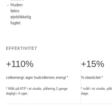
Huden
føles
øjeblikkelig
fugtet
EFFEKTIVITET
+110%
+15%
celleenergi: øger hudcellernes energi. Målt på ATP i et studi
% elasticitet. mål
celleenergi: øger hudcellernes energi *
% elasticitet *
* Målt på ATP i et studie, påføring 2 gange
* målt i et studie, på
dagligt i 4 uger.
dage.