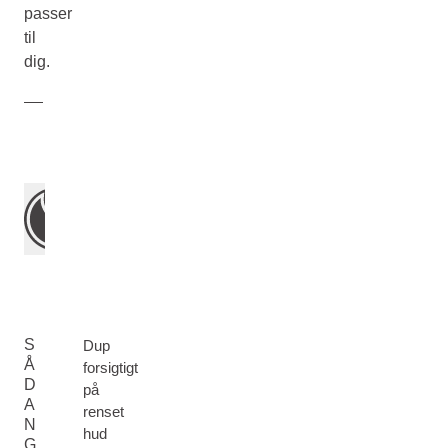
passer
til
dig.
S
Dup
Å
forsigtigt
D
på
A
renset
N
hud
G