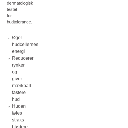
dermatologisk
testet
for
hudtolerance.
Øger
hudcellernes
energi
Reducerer
rynker
og
giver
mærkbart
fastere
hud
Huden
føles
straks
blødere