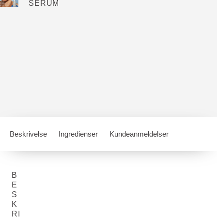
SERUM
Beskrivelse
Ingredienser
Kundeanmeldelser
B
E
S
K
RI