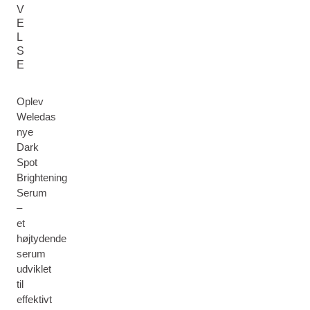
V
E
L
S
E
Oplev
Weledas
nye
Dark
Spot
Brightening
Serum
–
et
højtydende
serum
udviklet
til
effektivt