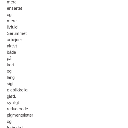
mere
ensartet
og
mere
livfuld.
Serummet
arbejder
aktivt
både
på
kort
og
lang
sigt:
øjeblikkelig
glød,
synligt
reducerede
pigmentpletter
og
forbedret