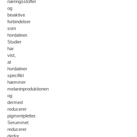
næringsstoffer
og
bioaktive
forbindelser
som
hordatiner.
Studier
har
vist,
at
hordatiner
specifikt
hæmmer
melaninproduktionen
og
dermed
reducerer
pigmentpletter.
Serummet
reducerer
derfor