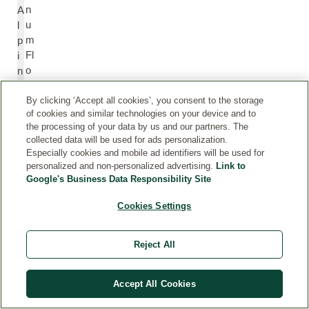
n
A
u
l
m
p
Fl
i
o
n
w
u
er
m
By clicking ‘Accept all cookies’, you consent to the storage
of cookies and similar technologies on your device and to
/L
F
the processing of your data by us and our partners. The
e
l
collected data will be used for ads personalization.
af
o
Especially cookies and mobile ad identifiers will be used for
/
w
personalized and non-personalized advertising.
Link to
S
e
Google's Business Data Responsibility Site
te
r/
m
Cookies Settings
L
E
e
xt
a
Reject All
ra
f/
ct
S
t
Accept All Cookies
e