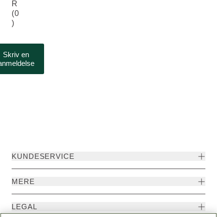
R
(0
)
Skriv en
anmeldelse
KUNDESERVICE
MERE
LEGAL