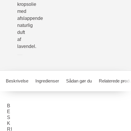
kropsolie
med
afslappende
naturlig
duft
af
lavendel.
Beskrivelse
Ingredienser
Sådan gør du
Relaterede produ
B
E
S
K
RI