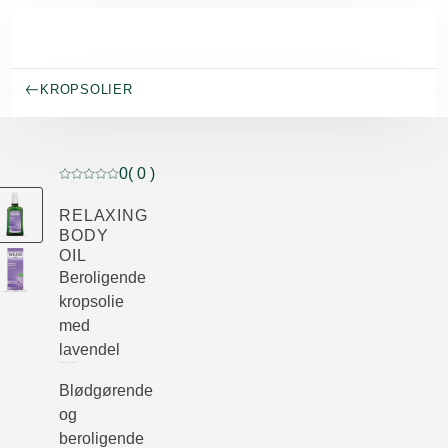
Spring til hovedindhold
KROPSOLIER
0
( 0 )
Current rating: 0 out of 5 stars rated by 0 customers
RELAXING
BODY
OIL
Beroligende
kropsolie
med
lavendel
Blødgørende
og
beroligende