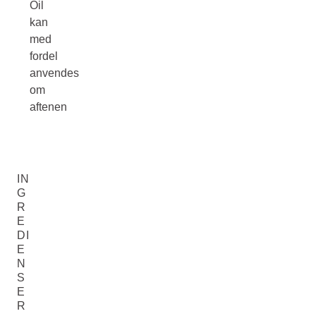
Oil
kan
med
fordel
anvendes
om
aftenen
IN
G
R
E
DI
E
N
S
E
R