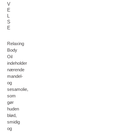
V
E
L
S
E
Relaxing
Body
Oil
indeholder
nærende
mandel-
og
sesamolie,
som
gør
huden
blød,
smidig
og