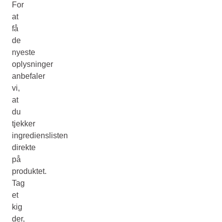
For
at
få
de
nyeste
oplysninger
anbefaler
vi,
at
du
tjekker
ingredienslisten
direkte
på
produktet.
Tag
et
kig
der,