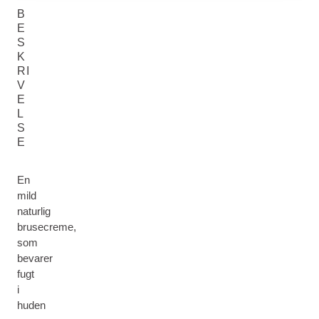
B
E
S
K
RI
V
E
L
S
E
En
mild
naturlig
brusecreme,
som
bevarer
fugt
i
huden