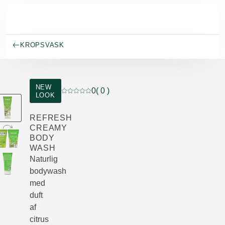
Spring til hovedindhold
KROPSVASK
NEW
0
( 0 )
LOOK
Current rating: 0 out of 5 stars rated by 0 cust
REFRESH
CREAMY
BODY
WASH
Naturlig
bodywash
med
duft
af
citrus