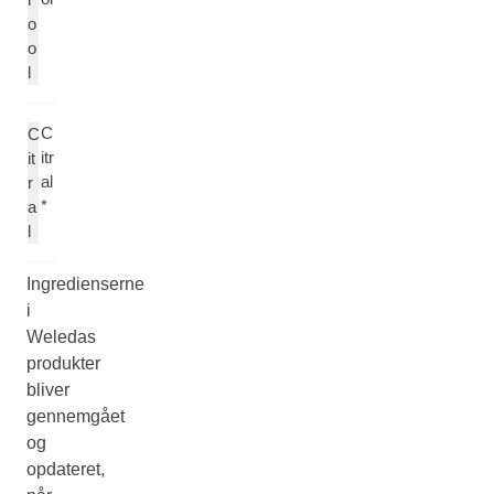
o
o
l
C
C
itr
it
al
r
*
a
l
Ingredienserne
i
Weledas
produkter
bliver
gennemgået
og
opdateret,