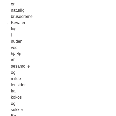
en
naturlig
brusecreme
Bevarer
fugt
i
huden
ved
hjælp
af
sesamolie
og
milde
tensider
fra
kokos
og
sukker
En