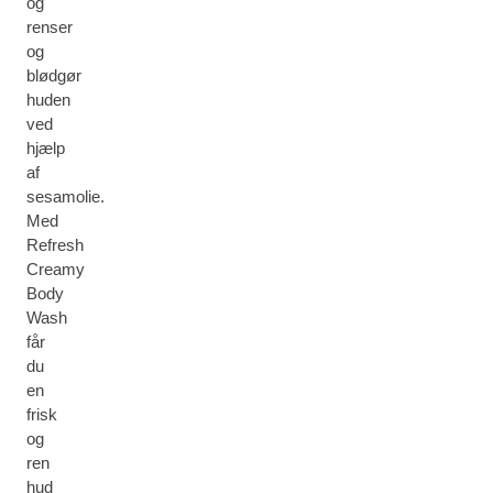
og
renser
og
blødgør
huden
ved
hjælp
af
sesamolie.
Med
Refresh
Creamy
Body
Wash
får
du
en
frisk
og
ren
hud