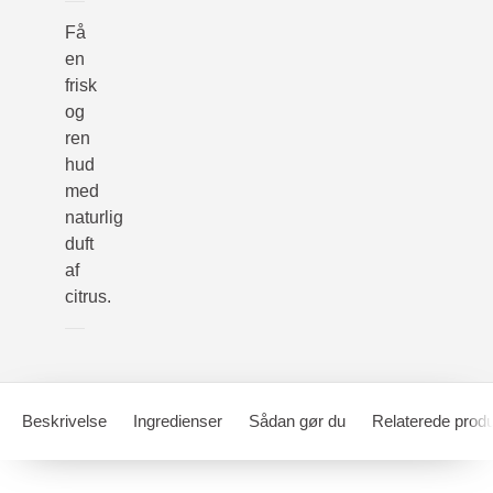
Få
en
frisk
og
ren
hud
med
naturlig
duft
af
citrus.
Beskrivelse
Ingredienser
Sådan gør du
Relaterede produ