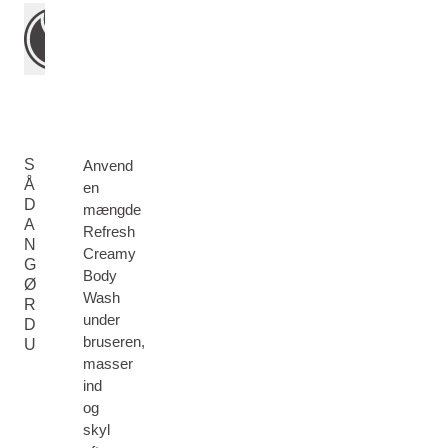
S
Anvend
Å
en
D
mængde
A
Refresh
N
Creamy
G
Body
Ø
Wash
R
under
D
bruseren,
U
masser
ind
og
skyl