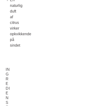
naturlig
duft
af
citrus
virker
opkvikkende
på
sindet
IN
G
R
E
DI
E
N
S