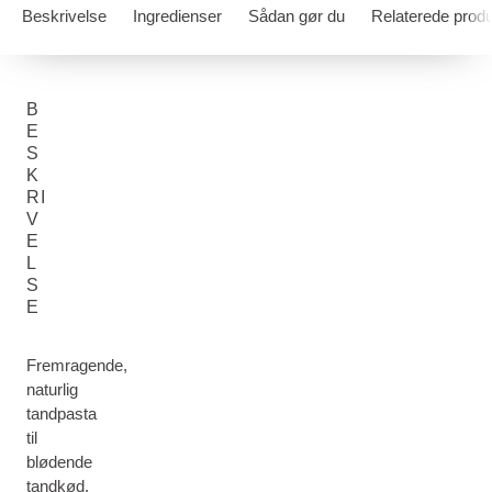
Beskrivelse
Ingredienser
Sådan gør du
Relaterede produ
B
E
S
K
RI
V
E
L
S
E
Fremragende,
naturlig
tandpasta
til
blødende
tandkød.