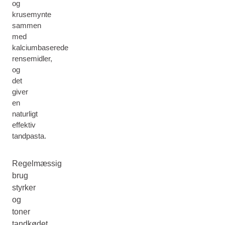
og
krusemynte
sammen
med
kalciumbaserede
rensemidler,
og
det
giver
en
naturligt
effektiv
tandpasta.
Regelmæssig
brug
styrker
og
toner
tandkødet