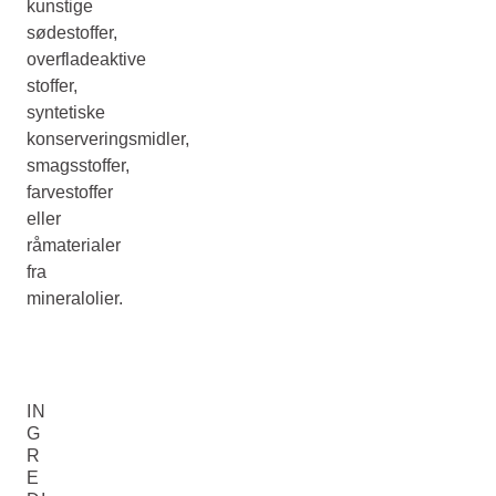
kunstige
sødestoffer,
overfladeaktive
stoffer,
syntetiske
konserveringsmidler,
smagsstoffer,
farvestoffer
eller
råmaterialer
fra
mineralolier.
IN
G
R
E