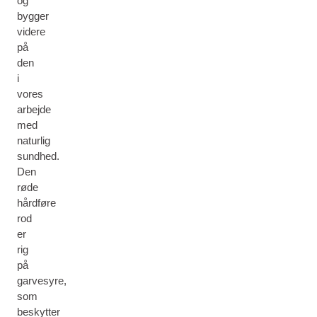
og
bygger
videre
på
den
i
vores
arbejde
med
naturlig
sundhed.
Den
røde
hårdføre
rod
er
rig
på
garvesyre,
som
beskytter