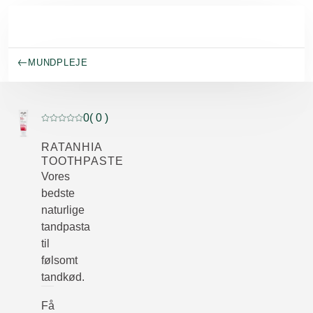
Spring til hovedindhold
MUNDPLEJE
0
( 0 )
Current rating: 0 out of 5 stars rated by 0 customers
RATANHIA
TOOTHPASTE
Vores
bedste
naturlige
tandpasta
til
følsomt
tandkød.
Få