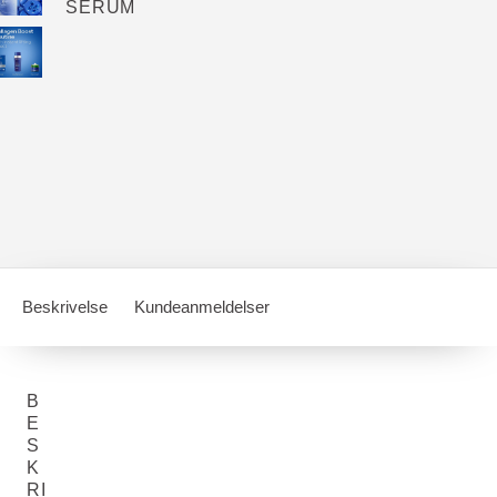
SERUM
Beskrivelse
Kundeanmeldelser
B
E
S
K
RI