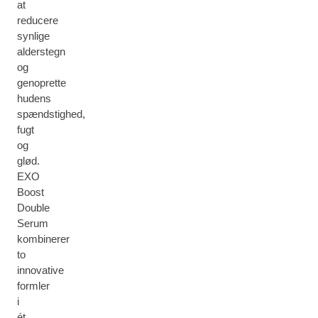
at
reducere
synlige
alderstegn
og
genoprette
hudens
spændstighed,
fugt
og
glød.
EXO
Boost
Double
Serum
kombinerer
to
innovative
formler
i
ét