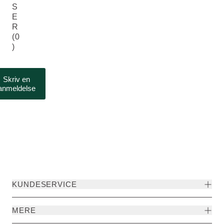
S
E
R
(0
)
Skriv en
anmeldelse
KUNDESERVICE
MERE