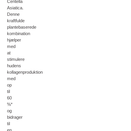
Centella
Asiatica.
Denne
kraftfulde
plantebaserede
kombination
hjælper
med
at
stimulere
hudens
kollagenproduktion
med
op
til
60
%*
og
bidrager
til
en