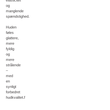
elasticitet
og
manglende
spændstighed.
Huden
føles
glattere,
mere
fyldig
og
mere
strålende
–
med
en
synligt
forbedret
hudkvalitet.f