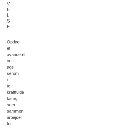
V
E
L
S
E
Opdag
et
avanceret
anti-
age
serum
i
to
kraftfulde
faser,
som
sammen
arbejder
for