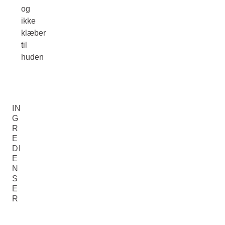
og
ikke
klæber
til
huden
IN
G
R
E
DI
E
N
S
E
R