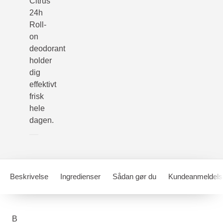
Citrus
24h
Roll-
on
deodorant
holder
dig
effektivt
frisk
hele
dagen.
Beskrivelse
Ingredienser
Sådan gør du
Kundeanmeldels
B