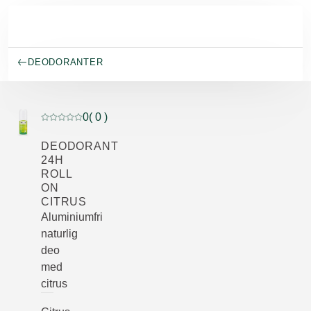
Spring til hovedindhold
DEODORANTER
0
( 0 )
Current rating: 0 out of 5 stars rated by 0 customers
DEODORANT
24H
ROLL
ON
CITRUS
Aluminiumfri
naturlig
deo
med
citrus