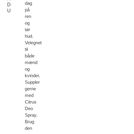
dag
D
på
U
ren
og
tør
hud.
Velegnet
til
både
mænd
og
kvinder.
Suppler
gerne
med
Citrus
Deo
Spray.
Brug
den