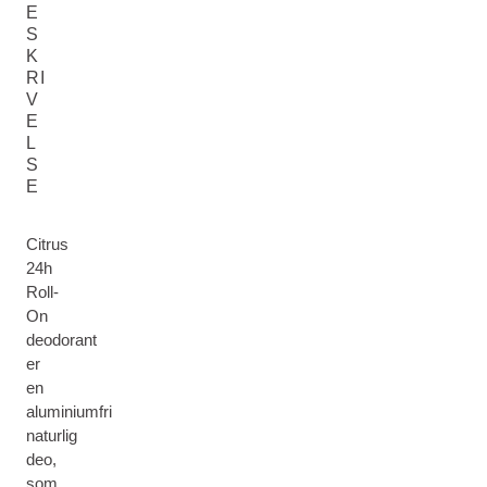
E
S
K
RI
V
E
L
S
E
Citrus
24h
Roll-
On
deodorant
er
en
aluminiumfri
naturlig
deo,
som