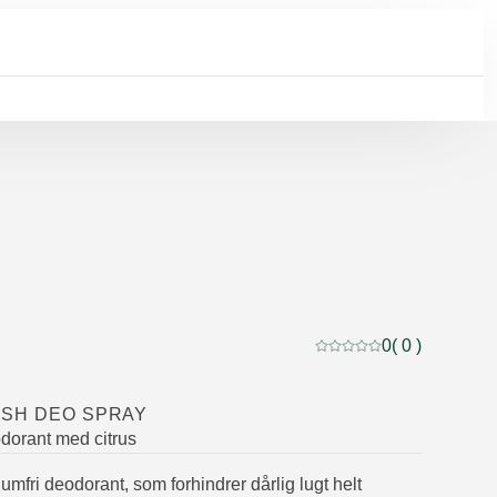
0
( 0 )
Current rating: 0 out of
ESH DEO SPRAY
odorant med citrus
iumfri deodorant, som forhindrer dårlig lugt helt