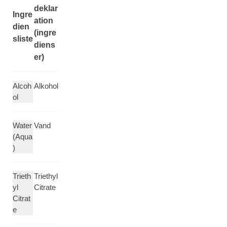
deklar
Ingre
ation
dien
(ingre
sliste
diens
er)
Alcoh
Alkohol
ol
Water
Vand
(Aqua
)
Trieth
Triethyl
yl
Citrate
Citrat
e