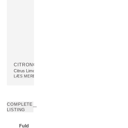
CITRONOLIE
Citrus Limon (Lemon) Peel Oil
LÆS MERE
COMPLETE
LISTING
Fuld