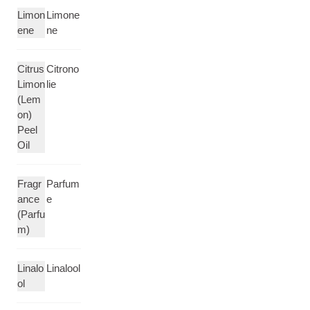
Limon
Limone
ene
ne
Citrus
Citrono
Limon
lie
(Lem
on)
Peel
Oil
Fragr
Parfum
ance
e
(Parfu
m)
Linalo
Linalool
ol