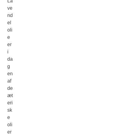
La
ve
nd
el
oli
e
er
i
da
g
en
af
de
æt
eri
sk
e
oli
er