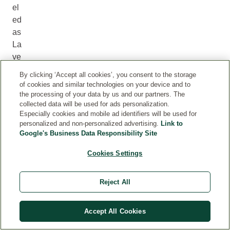
el
ed
as
La
ve
nd
By clicking ‘Accept all cookies’, you consent to the storage
el
of cookies and similar technologies on your device and to
R
the processing of your data by us and our partners. The
collected data will be used for ads personalization.
el
Especially cookies and mobile ad identifiers will be used for
ax
personalized and non-personalized advertising.
Link to
in
Google's Business Data Responsibility Site
g
Cookies Settings
B
od
y
Reject All
Oi
l
Accept All Cookies
eft
erl