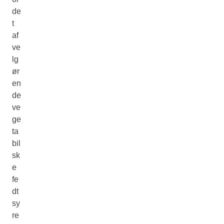
de
t
af
ve
lg
ør
en
de
ve
ge
ta
bil
sk
e
fe
dt
sy
re