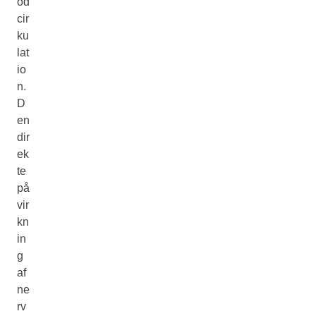
od
cir
ku
lat
io
n.
D
en
dir
ek
te
på
vir
kn
in
g
af
ne
rv