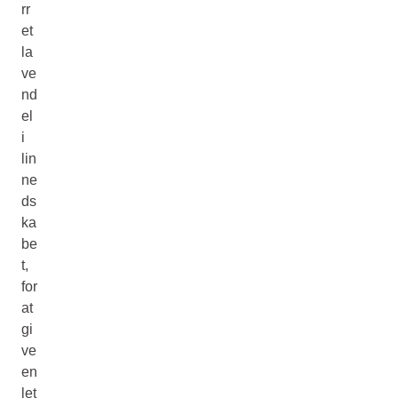
rr
et
la
ve
nd
el
i
lin
ne
ds
ka
be
t,
for
at
gi
ve
en
let