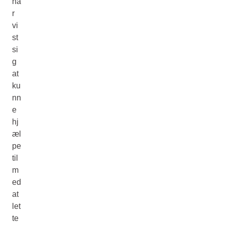
ha
r
vi
st
si
g
at
ku
nn
e
hj
æl
pe
til
m
ed
at
let
te