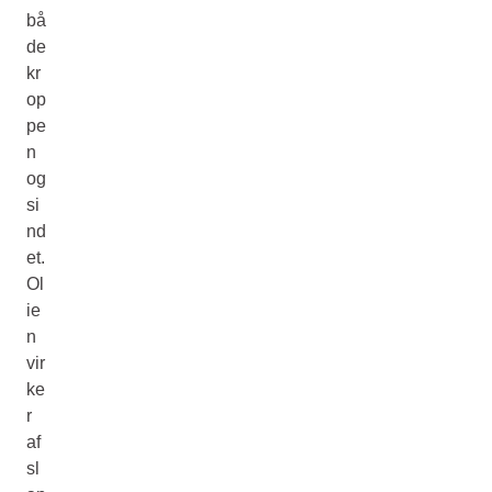
bå
de
kr
op
pe
n
og
si
nd
et.
Ol
ie
n
vir
ke
r
af
sl