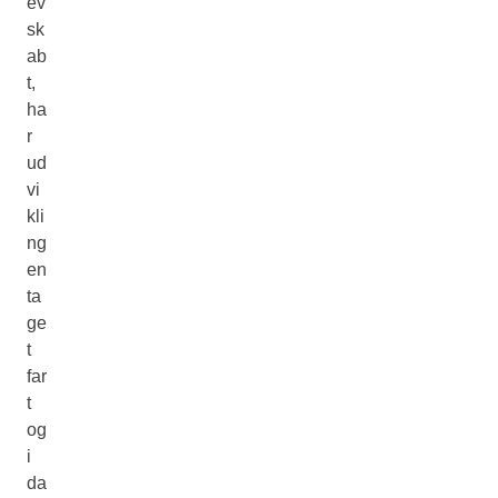
ev
sk
ab
t,
ha
r
ud
vi
kli
ng
en
ta
ge
t
far
t
og
i
da