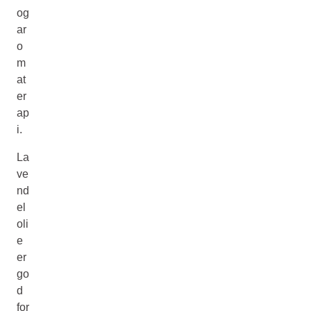
og
ar
o
m
at
er
ap
i.
La
ve
nd
el
oli
e
er
go
d
for