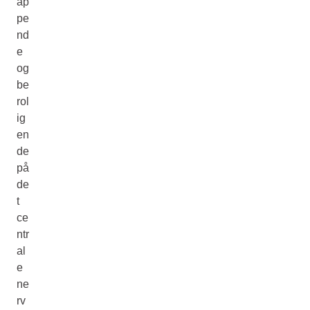
ap
pe
nd
e
og
be
rol
ig
en
de
på
de
t
ce
ntr
al
e
ne
rv