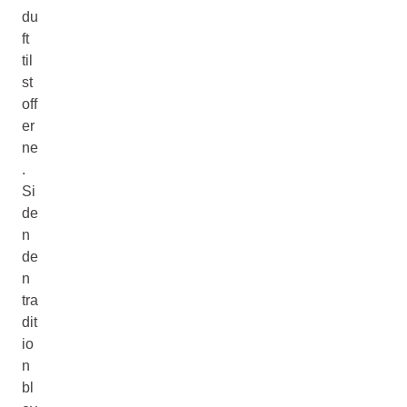
du
ft
til
st
off
er
ne
.
Si
de
n
de
n
tra
dit
io
n
bl