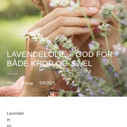
LAVENDELOLIE – GOD FOR
BÅDE KROP OG SJÆL
Weleda Group
·
5/8/2025
Lavendel
er
en