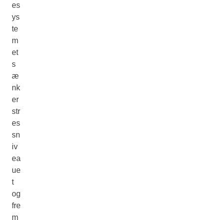
es
ys
te
m
et
s
æ
nk
er
str
es
sn
iv
ea
ue
t
og
fre
m