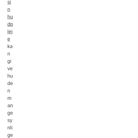
si
n
hu
dp
lej
e
ka
n
gi
ve
hu
de
n
m
an
ge
sy
nli
ge