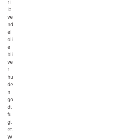
r i
la
ve
nd
el
oli
e
bli
ve
r
hu
de
n
go
dt
fu
gt
et.
W