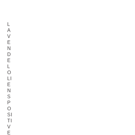
L
A
V
E
N
D
E
L
O
LI
E
N
S
P
O
SI
TI
V
E