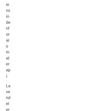
ie
ns
in
de
nf
or
ar
o
m
at
er
ap
i.
La
ve
nd
el
er