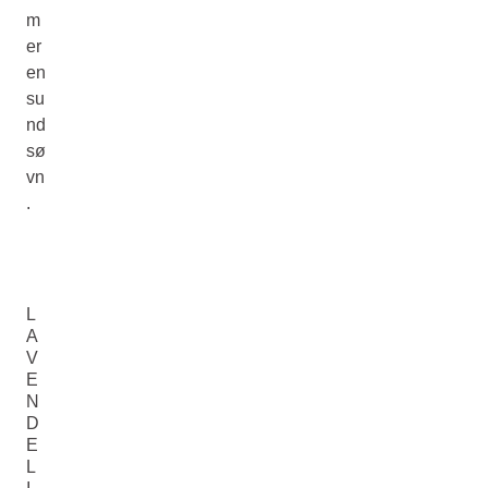
m
er
en
su
nd
sø
vn
.
L
A
V
E
N
D
E
L