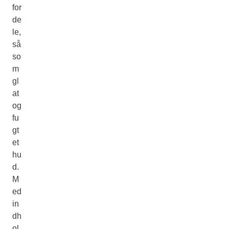
for
de
le,
så
so
m
gl
at
og
fu
gt
et
hu
d.
M
ed
in
dh
ol