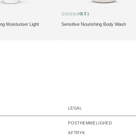
0
( 0 )
out of 5 stars rated by 0 customers
Current rating: 0 out of 5 stars rated by 0
ng Moisturiser Light
Sensitive Nourishing Body Wash
VIS PRODUKT:
LEGAL
POSTHEMMELIGHED
AFTRYK