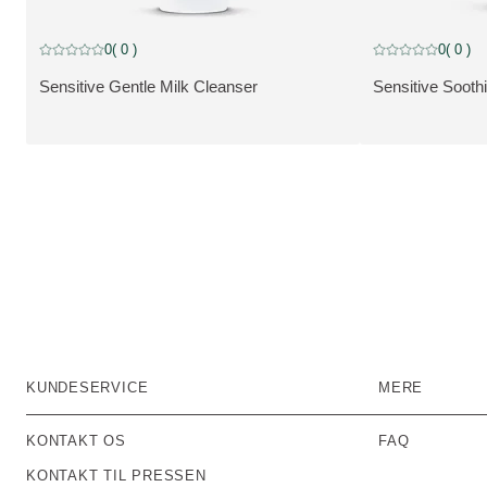
0
( 0 )
0
( 0 )
Current rating: 0 out of 5 stars rated by 0 customers
Current rating: 0 
Sensitive Gentle Milk Cleanser
Sensitive Soothi
VIS PRODUKT:
VIS PRODUKT:
KUNDESERVICE
MERE
KONTAKT OS
FAQ
KONTAKT TIL PRESSEN