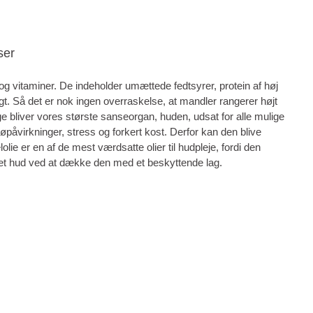
ser
 og vitaminer. De indeholder umættede fedtsyrer, protein af høj
igt. Så det er nok ingen overraskelse, at mandler rangerer højt
e bliver vores største sanseorgan, huden, udsat for alle mulige
jøpåvirkninger, stress og forkert kost. Derfor kan den blive
lolie er en af de mest værdsatte olier til hudpleje, fordi den
eret hud ved at dække den med et beskyttende lag.