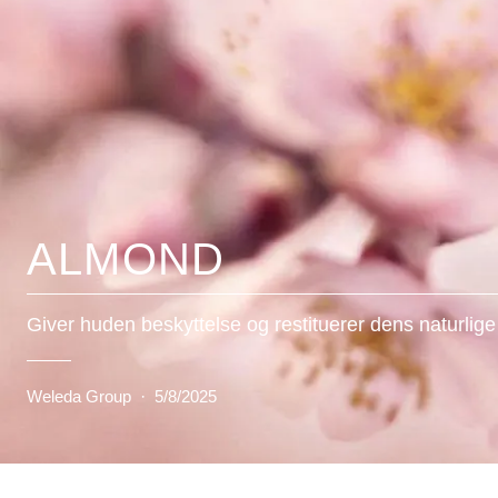
ALMOND
Giver huden beskyttelse og restituerer dens naturlig
Weleda Group
·
5/8/2025