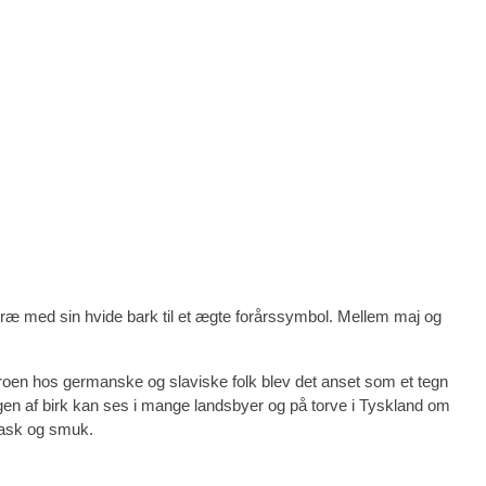
 træ med sin hvide bark til et ægte forårssymbol. Mellem maj og
etroen hos germanske og slaviske folk blev det anset som et tegn
angen af birk kan ses i mange landsbyer og på torve i Tyskland om
 rask og smuk.