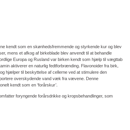
erne kendt som en skønhedsfremmende og styrkende kur og blev
er, mens et afkog af birkeblade blev anvendt til at behandle
rdlige Europa og Rusland var birken kendt som hjælp til vægttab
amin aktiverer en naturlig fedtforbrænding. Flavonoider fra birk,
 og hjælper til beskyttelse af cellerne ved at stimulere den
ansportere overskydende vand væk fra vævene. Denne
ionelt kendt som en ‘forårskur’.
mfatter foryngende forårsdrikke og kropsbehandlinger, som