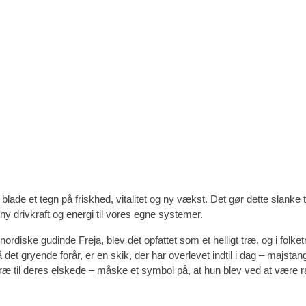
ade et tegn på friskhed, vitalitet og ny vækst. Det gør dette slanke
r ny drivkraft og energi til vores egne systemer.
rdiske gudinde Freja, blev det opfattet som et helligt træ, og i folk
 det gryende forår, er en skik, der har overlevet indtil i dag – majst
ketræ til deres elskede – måske et symbol på, at hun blev ved at være