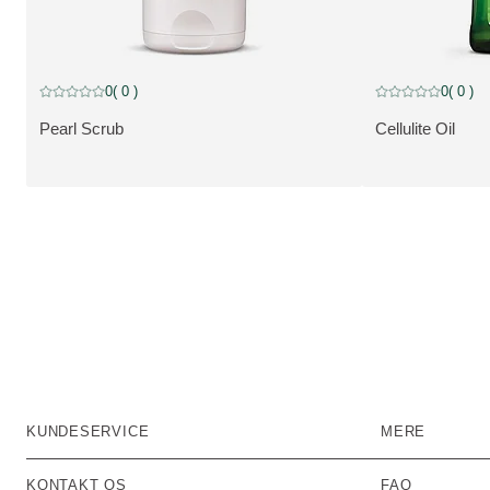
0
( 0 )
0
( 0 )
Current rating: 0 out of 5 stars rated by 0 customers
Current rating: 0 
Pearl Scrub
Cellulite Oil
VIS PRODUKT:
VIS PRODUKT:
KUNDESERVICE
MERE
KONTAKT OS
FAQ