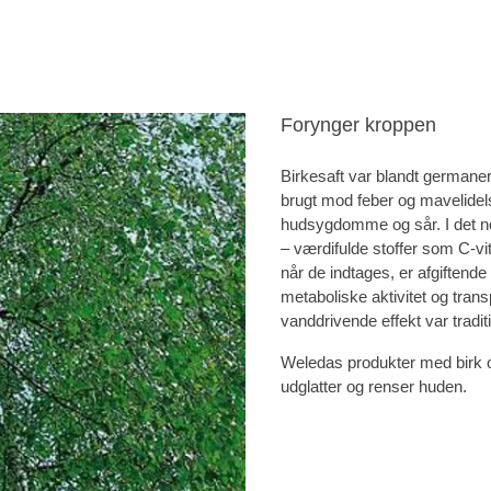
Forynger kroppen
Birkesaft var blandt german
brugt mod feber og mavelidels
hudsygdomme og sår. I det no
– værdifulde stoffer som C-vit
når de indtages, er afgiftende
metaboliske aktivitet og tr
vanddrivende effekt var tradit
Weledas produkter med birk o
udglatter og renser huden.