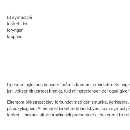
Et symbol på
foråret, der
forynger
kroppen
Ligesom fuglesang bebuder forårets komme, er birketræets unge bl
juni vokser birketræet kraftigt, fuld af ingredienser, der også give
Eftersom birketræet blev forbundet med den smukke, fjerklædte, no
på uskyldighed. At hente et birketræ til landsbyen, som symbol på
foråret. Ungkarle skulle traditionelt præsentere et dekoreret bir