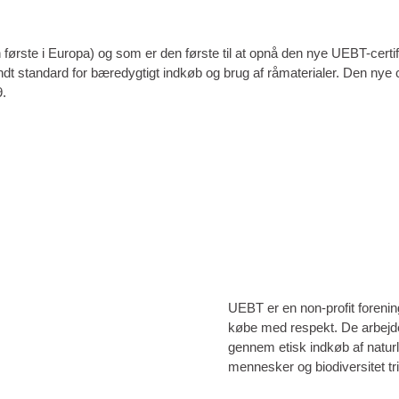
første i Europa) og som er den første til at opnå den nye UEBT-certi
endt standard for bæredygtigt indkøb og brug af råmaterialer. Den nye 
9.
UEBT er en non-profit forening
købe med respekt. De arbejder
gennem etisk indkøb af naturli
mennesker og biodiversitet tr