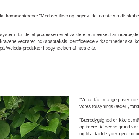
, kommenterede: "Med certificering tager vi det næste skridt: skaber
system. En del af processen er at validere, at mærket har indarbejde
ngskravene vedrører indkøbspraksis: certificerede virksomheder skal k
 på Weleda-produkter i begyndelsen af ​​næste år.
"Vi har fået mange priser i d
vores forsyningskæder", forkl
"Bæredygtighed er ikke et mål
optimere. Af denne grund var 
og til at tackle yderligere udfo