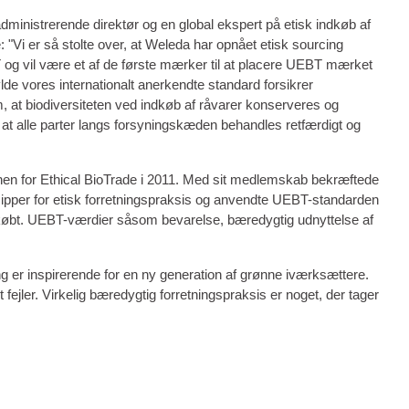
ministrerende direktør og en global ekspert på etisk indkøb af
e: "Vi er så stolte over, at Weleda har opnået etisk sourcing
 og vil være et af de første mærker til at placere UEBT mærket
lde vores internationalt anerkendte standard forsikrer
at biodiversiteten ved indkøb af råvarer konserveres og
g at alle parter langs forsyningskæden behandles retfærdigt og
en for Ethical BioTrade i 2011. Med sit medlemskab bekræftede
ncipper for etisk forretningspraksis og anvendte UEBT-standarden
ndkøbt. UEBT-værdier såsom bevarelse, bæredygtig udnyttelse af
ang er inspirerende for en ny generation af grønne iværksættere.
jler. Virkelig bæredygtig forretningspraksis er noget, der tager