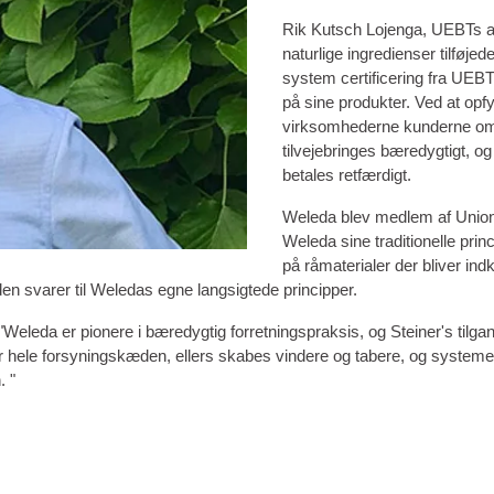
Rik Kutsch Lojenga, UEBTs ad
naturlige ingredienser tilføjed
system certificering fra UEBT
på sine produkter. Ved at opfy
virksomhederne kunderne om, 
tilvejebringes bæredygtigt, o
betales retfærdigt.
Weleda blev medlem af Union
Weleda sine traditionelle pri
på råmaterialer der bliver i
den svarer til Weledas egne langsigtede principper.
"Weleda er pionere i bæredygtig forretningspraksis, og Steiner's tilg
hele forsyningskæden, ellers skabes vindere og tabere, og systemet fe
. "