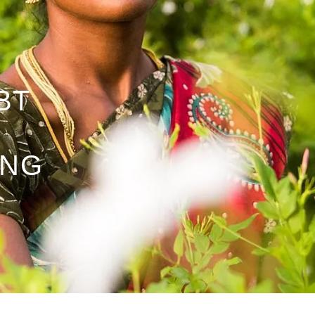
BT
ING